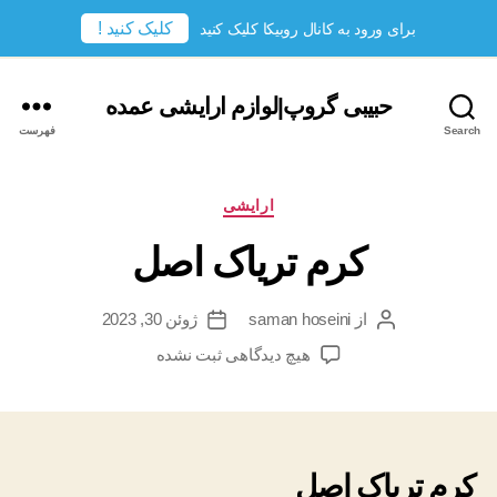
کلیک کنید !
برای ورود به کانال روبیکا کلیک کنید
حبیبی گروپ|لوازم ارایشی عمده
Search
فهرست
دسته‌ها
ارایشی
کرم تریاک اصل
از
saman hoseini
ژوئن 30, 2023
نویسندهٔ
تاریخ
نوشته
نوشته
برای
هیچ دیدگاهی
ثبت نشده
کرم
تریاک
اصل
کرم تریاک اصل