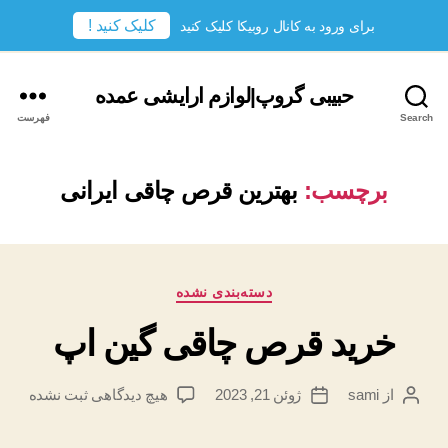
کلیک کنید !
برای ورود به کانال روبیکا کلیک کنید
حبیبی گروپ|لوازم ارایشی عمده
Search
فهرست
برچسب:
بهترین قرص چاقی ایرانی
دسته‌ها
دسته‌بندی نشده
خرید قرص چاقی گین اپ
برای
از
sami
ژوئن 21, 2023
هیچ دیدگاهی
ثبت نشده
نویسندهٔ
تاریخ
خرید
نوشته
نوشته
قرص