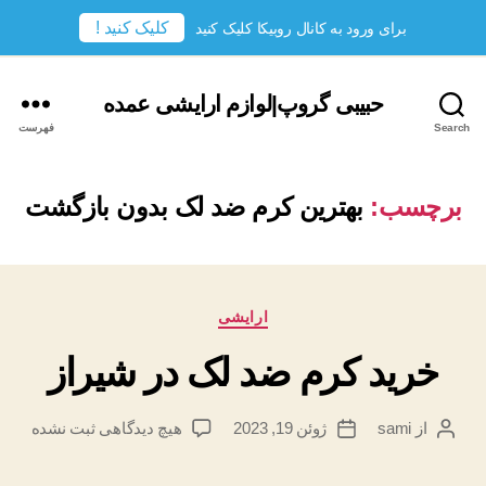
کلیک کنید !
برای ورود به کانال روبیکا کلیک کنید
حبیبی گروپ|لوازم ارایشی عمده
Search
فهرست
برچسب:
بهترین کرم ضد لک بدون بازگشت
دسته‌ها
ارایشی
خرید کرم ضد لک در شیراز
برای
از
sami
ژوئن 19, 2023
هیچ دیدگاهی
ثبت نشده
نویسندهٔ
تاریخ
خرید
نوشته
نوشته
کرم