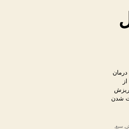
ل
درمان
از
 ریزش
ت شدن
ش
,
سبغ
,