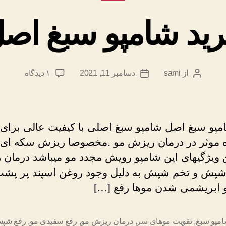
ید شامپو سبغ اص
برای
از
sami
دسامبر 11, 2021
۱ دیدگاه
نویسندهٔ
تاریخ
خرید
نوشته
نوشته
شامپو
سبغ
اصل
مپو سبغ اصل شامپو سبغ اصلی با کیفیت عالی برای 
 موثر در درمان ریزش مو .مخصوصا ریزش سکه ای 
 ویژگیهای این شامپو رویش مجدد مو میباشد درمان
شپش و تخم شپش به دلیل وجود روغن اسپند پر پش
و ابریشمی شدن موها رفع […]
شامپو سبغ
,
تقویت موهای سر
,
درمان ریزش مو
,
رفع سفیدی مو
,
رفع شپ