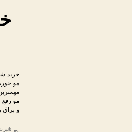
خر
خرید شا
مو خوره
مهمترین
مو رفع 
و براق 
تاثیر 