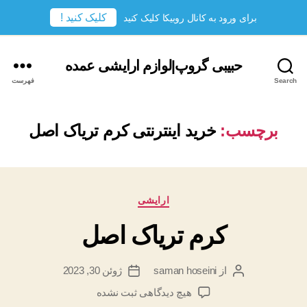
کلیک کنید !
برای ورود به کانال روبیکا کلیک کنید
حبیبی گروپ|لوازم ارایشی عمده
Search
فهرست
برچسب:
خرید اینترنتی کرم تریاک اصل
دسته‌ها
ارایشی
کرم تریاک اصل
از
saman hoseini
ژوئن 30, 2023
نویسندهٔ
تاریخ
نوشته
نوشته
برای
هیچ دیدگاهی
ثبت نشده
کرم