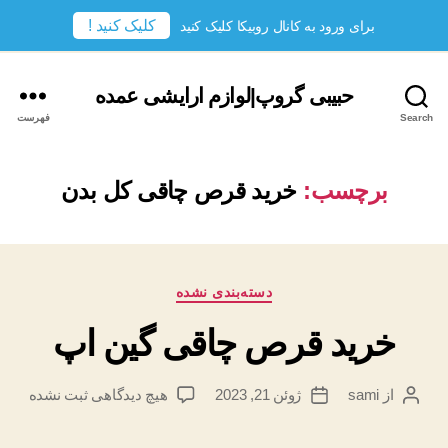
کلیک کنید !
برای ورود به کانال روبیکا کلیک کنید
حبیبی گروپ|لوازم ارایشی عمده
Search
فهرست
برچسب:
خرید قرص چاقی کل بدن
دسته‌ها
دسته‌بندی نشده
خرید قرص چاقی گین اپ
برای
از
sami
ژوئن 21, 2023
هیچ دیدگاهی
ثبت نشده
نویسندهٔ
تاریخ
خرید
نوشته
نوشته
قرص