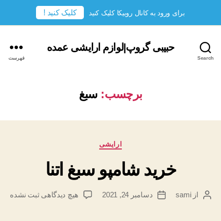
کلیک کنید !
برای ورود به کانال روبیکا کلیک کنید
حبیبی گروپ|لوازم ارایشی عمده
Search
فهرست
برچسب:
سبغ
دسته‌ها
ارایشی
خرید شامپو سبغ اتنا
برای
از
sami
دسامبر 24, 2021
هیچ دیدگاهی
ثبت نشده
نویسندهٔ
تاریخ
خرید
نوشته
نوشته
شامپو