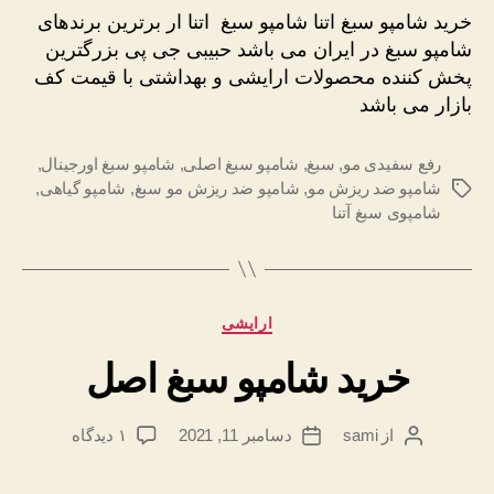
سبغ
خرید شامپو سبغ اتنا شامپو سبغ اتنا ار برترین برندهای
اتنا
شامپو سبغ در ایران می باشد حبیبی جی پی بزرگترین
پخش کننده محصولات ارایشی و بهداشتی با قیمت کف
بازار می باشد
رفع سفیدی مو
,
سبغ
,
شامپو سبغ اصلی
,
شامپو سبغ اورجینال
,
شامپو ضد ریزش مو
,
شامپو ضد ریزش مو سبغ
,
شامپو گیاهی
,
برچسب‌ها
شامپوی سبغ آتنا
دسته‌ها
ارایشی
خرید شامپو سبغ اصل
برای
از
sami
دسامبر 11, 2021
۱ دیدگاه
نویسندهٔ
تاریخ
خرید
نوشته
نوشته
شامپو