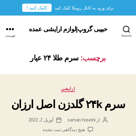
کلیک کنید !
برای ورود به کانال روبیکا کلیک کنید
حبیبی گروپ|لوازم ارایشی عمده
Search
فهرست
برچسب:
سرم طلا ۲۴ عیار
دسته‌ها
ارایشی
سرم ۲۴k گلدزن اصل ارزان
از
saman hoseini
آوریل 2, 2022
نویسندهٔ
تاریخ
نوشته
نوشته
برای
هیچ دیدگاهی
ثبت نشده
سرم