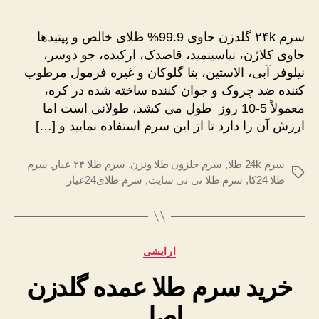
۲۴k
گلدزن
سرم ۲۴k گلدزن حاوی 99.9% طلای خالص و پپتیدها
اصل
حاوی کلاژن، نیاسینمید، قاصدک، ارکیده، جو دوسر،
ارزان
نیلوفر آبی، الاستین، بتا گلوکان و غیره فرمول مرطوب
کننده ضد چروک و جوان کننده ساخته شده در کره،
معمولاً 5-10 روز طول می کشد، طولانی است اما
ارزش آن را دارد تا از این سرم استفاده نمایید و […]
سرم 24k طلا
,
سرم حلزون طلا ونزن
,
سرم طلا ۲۴ عیار
,
سرم
برچسب‌ها
طلا 24کا
,
سرم طلا نی نی سایت
,
سرم طلای24عیار
دسته‌ها
ارایشی
خرید سرم طلا عمده گلدزن
اصل