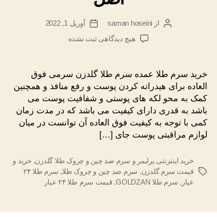
از
saman hoseini
آوریل 1, 2022
نویسندهٔ
تاریخ
نوشته
نوشته
برای
هیچ دیدگاهی
ثبت نشده
خرید
سرم
طلا
خرید سرم طلا عمده سرم طلا گلدزن سرمی فوق
عمده
العاده برای هیدراته کردن پوست و رفع منافذ و همچنین
گلدزن
کمک به محو لکه های پوستی و شفافیت پوست می
اصل
باشد به قدری دارای کیفیت می باشد که در مدت زمان
کمی با توجه به کیفیت فوق العاده آن توانست در میان
لوازم مراقبتی پوست جای […]
خرید اینترنتی پرایمر و سرم ضد چین و چروک طلا گلدزن
,
خرید و
قیمت سرم گلدزن
,
سرم ضد چین و چروک طلا
,
سرم طلا ۲۴
برچسب‌ها
عیار
,
سرم طلا GOLDZAN
,
قیمت سرم طلا ۲۴ عیار