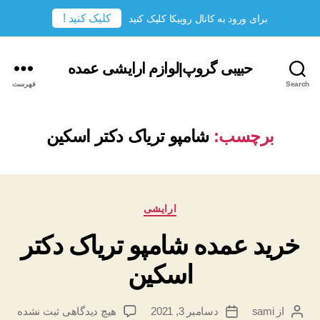
کلیک کنید !
برای ورود به کانال روبیکا کلیک کنید
حبیبی گروپ|لوازم ارایشی عمده
Search
فهرست
برچسب:
شامپو تریاک دکتر اسکین
دسته‌ها
ارایشی
خرید عمده شامپو تریاک دکتر
اسکین
برای
از
sami
دسامبر 3, 2021
هیچ دیدگاهی
ثبت نشده
نویسندهٔ
تاریخ