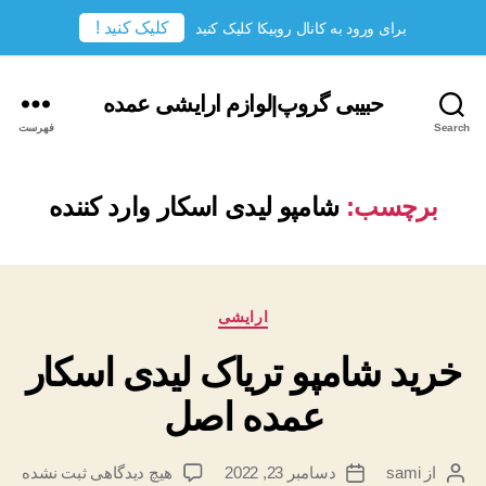
کلیک کنید !
برای ورود به کانال روبیکا کلیک کنید
حبیبی گروپ|لوازم ارایشی عمده
Search
فهرست
برچسب:
شامپو لیدی اسکار وارد کننده
دسته‌ها
ارایشی
خرید شامپو تریاک لیدی اسکار
عمده اصل
برای
از
sami
دسامبر 23, 2022
هیچ دیدگاهی
ثبت نشده
نویسندهٔ
تاریخ