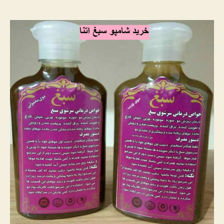
شامپوی
سبغ
اتنا