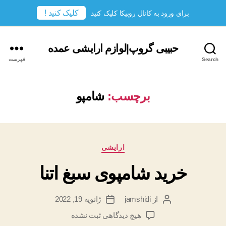
کلیک کنید !
برای ورود به کانال روبیکا کلیک کنید
حبیبی گروپ|لوازم ارایشی عمده
Search
فهرست
برچسب:
شامپو
دسته‌ها
ارایشی
خرید شامپوی سبغ اتنا
از
jamshidi
ژانویه 19, 2022
نویسندهٔ
تاریخ
نوشته
نوشته
برای
هیچ دیدگاهی
ثبت نشده
خرید