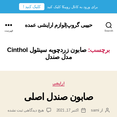
کلیک کنید !
برای ورود به کانال روبیکا کلیک کنید
حبیبی گروپ|لوازم ارایشی عمده
Search
فهرست
برچسب:
صابون زردچوبه سینثول Cinthol
مدل صندل
دسته‌ها
ارایشی
صابون صندل اصلی
برای
از
sami
اکتبر 17, 2021
هیچ دیدگاهی
ثبت نشده
نویسندهٔ
تاریخ
صابون
نوشته
نوشته