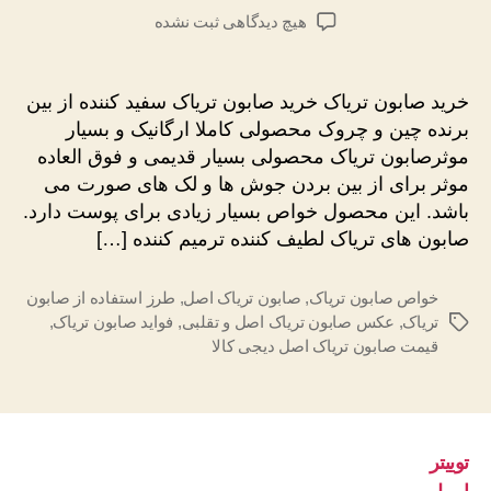
نوشته
نوشته
برای
هیچ دیدگاهی
ثبت نشده
خرید
صابون
تریاک
خرید صابون تریاک خرید صابون تریاک سفید کننده از بین
سفید
برنده چین و چروک محصولی کاملا ارگانیک و بسیار
کننده
موثرصابون تریاک محصولی بسیار قدیمی و فوق العاده
از
موثر برای از بین بردن جوش ها و لک های صورت می
بین
باشد. این محصول خواص بسیار زیادی برای پوست دارد.
برنده
چین
صابون های تریاک لطیف کننده ترمیم کننده […]
و
جوش
خواص صابون تریاک
,
صابون تریاک اصل
,
طرز استفاده از صابون
تریاک
,
عکس صابون تریاک اصل و تقلبی
,
فواید صابون تریاک
,
برچسب‌ها
قیمت صابون تریاک اصل دیجی کالا
توییتر