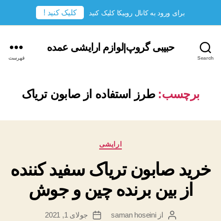
کلیک کنید !
برای ورود به کانال روبیکا کلیک کنید
حبیبی گروپ|لوازم ارایشی عمده
Search
فهرست
برچسب:
طرز استفاده از صابون تریاک
دسته‌ها
ارایشی
خرید صابون تریاک سفید کننده
از بین برنده چین و جوش
از
saman hoseini
جولای 1, 2021
نویسندهٔ
تاریخ