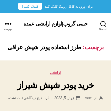
کلیک کنید !
برای ورود به کانال روبیکا کلیک کنید
حبیبی گروپ|لوازم ارایشی عمده
Search
فهرست
برچسب:
طرز استفاده پودر شپش عراقی
دسته‌ها
ارایشی
خرید پودر شپش شیراز
برای
از
sami
ژوئن 5, 2023
هیچ دیدگاهی
ثبت نشده
نویسندهٔ
تاریخ
خرید
نوشته
نوشته
پودر