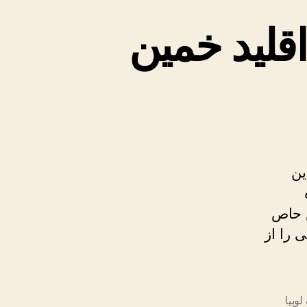
اقلید خمین
ین
س حاص
 را از
لوبیا