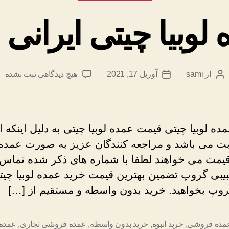
وبیا چیتی ایرانی 
برای
از
sami
آوریل 17, 2021
هیچ دیدگاهی
ثبت نشده
نویسندهٔ
تاریخ
قیمت
نوشته
نوشته
عمده
لوبیا
چیتی
ه لوبیا چیتی قیمت عمده لوبیا چیتی به دلیل اینکه ا
ایرانی
ت می باشد و مراجعه کنندگان عزیز به صورت عمده
اقلید
 قیمت می خواهند لطفا با شماره های ذکر شده تما
خمین
بیبی گروپ تضمین بهترین قیمت خرید عمده لوبیا چیتی
روپ بخواهید. خرید بدون واسطه و مستقیم از […]
عمده فروشی
,
خرید انبوه
,
خرید بدون واسطه
,
عمده فروشی تجاری
,
عمده 