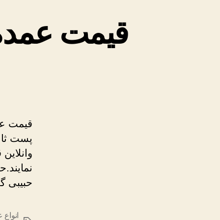
قیمت عمده ل
قیمت عمد
پست ثاب
وانلاین
نمایند.ح
حبیبی گ
انواع 