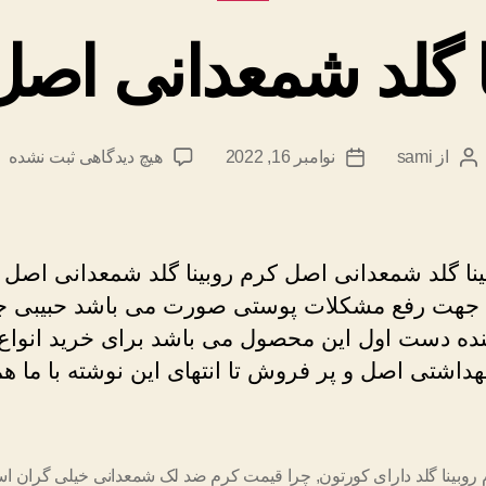
ا گلد شمعدانی اص
برای
از
sami
نوامبر 16, 2022
هیچ دیدگاهی
ثبت نشده
نویسندهٔ
تاریخ
کرم
نوشته
نوشته
روبینا
گلد
شمعدانی
ینا گلد شمعدانی اصل کرم روبینا گلد شمعدانی اصل 
اصل
جهت رفع مشکلات پوستی صورت می باشد حبیبی ج
تضمینی
هنده دست اول این محصول می باشد برای خرید انواع 
داشتی اصل و پر فروش تا انتهای این نوشته با ما هم
 روبینا گلد دارای کورتون
,
چرا قیمت کرم ضد لک شمعدانی خیلی گران ا