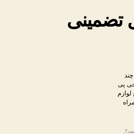
ل تضمینی
چند
ی پی
لوازم
راه
ست؟
,