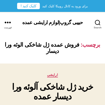
کلیک کنید !
برای ورود به کانال روبیکا کلیک کنید
حبیبی گروپ|لوازم ارایشی عمده
Search
فهرست
برچسب:
فروش عمده ژل شاخکی الوئه ورا
دیسار
دسته‌ها
ارایشی
خرید ژل شاخکی آلوئه ورا
دیسار عمده