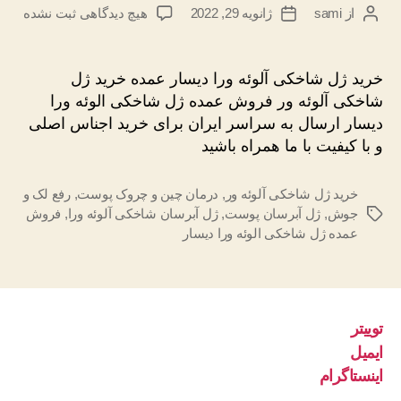
برای
از
sami
ژانویه 29, 2022
هیچ دیدگاهی
ثبت نشده
نویسندهٔ
تاریخ
خرید
نوشته
نوشته
ژل
شاخکی
خرید ژل شاخکی آلوئه ورا دیسار عمده خرید ژل
آلوئه
شاخکی آلوئه ور فروش عمده ژل شاخکی الوئه ورا
ورا
دیسار ارسال به سراسر ایران برای خرید اجناس اصلی
دیسار
و با کیفیت با ما همراه باشید
عمده
خرید ژل شاخکی آلوئه ور
,
درمان چین و چروک پوست
,
رفع لک و
جوش
,
ژل آبرسان پوست
,
ژل آبرسان شاخکی آلوئه ورا
,
فروش
برچسب‌ها
عمده ژل شاخکی الوئه ورا دیسار
توییتر
ایمیل
اینستاگرام