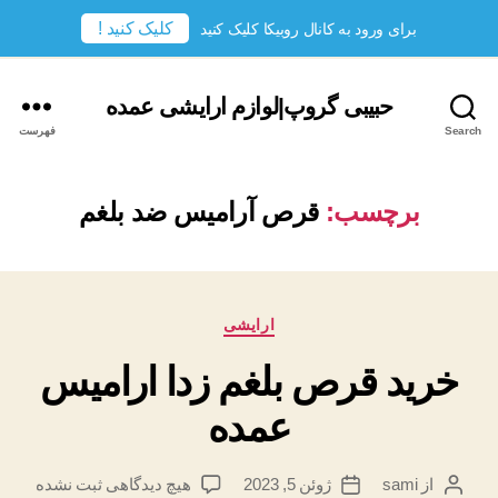
کلیک کنید !
برای ورود به کانال روبیکا کلیک کنید
حبیبی گروپ|لوازم ارایشی عمده
Search
فهرست
برچسب:
قرص آرامیس ضد بلغم
دسته‌ها
ارایشی
خرید قرص بلغم زدا ارامیس
عمده
برای
از
sami
ژوئن 5, 2023
هیچ دیدگاهی
ثبت نشده
نویسندهٔ
تاریخ