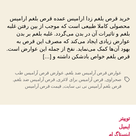
خرید
نوشته
نوشته
قرص
بلغم
خرید قرص بلغم زدا ارامیس عمده قرص بلغم ارامیس
زدا
محصولی کاملا طبیعی است که موجب از بین رفتن غلبه
ارامیس
بلغم و تاثیرات آن در بدن می‌گردد. غلبه بلغم بر بدن
عمده
عوارض زیادی ایجاد می‌کند که مصرف این قرص به
بهود آن‌ها کمک می‌نماید. نفخ از جمله این عوارض است.
قرص بلغم خواص بادشکن داشته و […]
عوارض قرص آرامیس ضد بلغم
,
عوارض قرص آرامیس طب
صحراوی
,
قرص آرامیس برای لاغری
,
قرص آرامیس ضد بلغم
,
برچسب‌ها
قرص بلغم آرامیس نی نی سایت
,
قیمت قرص آرامیس
توییتر
ایمیل
اینستاگرام