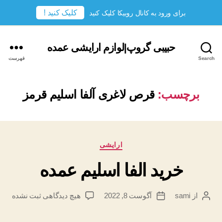
کلیک کنید !
برای ورود به کانال روبیکا کلیک کنید
حبیبی گروپ|لوازم ارایشی عمده
Search
فهرست
برچسب:
قرص لاغری آلفا اسلیم قرمز
دسته‌ها
ارایشی
خرید الفا اسلیم عمده
برای
از
sami
آگوست 8, 2022
هیچ دیدگاهی
ثبت نشده
نویسندهٔ
تاریخ
خرید
نوشته
نوشته
الفا