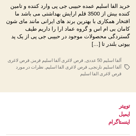
اسلیم
خرید الفا اسلیم عمده حبیبی جی پی وارد کننده و تامین
عمده
کننده بیش از 3500 قلم ارایش بهداشتی می باشد ما
افتخار همکاری با بهترین برند های ایرانی مانند مای شون
کامان بی ام اس و گروه عماد ارا را داریم طیف
گستردگی محصولات موجود در حبیبی جی پی از یک پد
بیوتی بلندر تا […]
آلفا اسلیم 50 عددی
,
قرص لاغری آلفا اسلیم قرمز
,
قرص لاغری
آلفا اسلیم نارنجی
,
قرص لاغری الفا اسلیم
,
نظرات در مورد
برچسب‌ها
قرص لاغری الفا اسلیم
توییتر
ایمیل
اینستاگرام