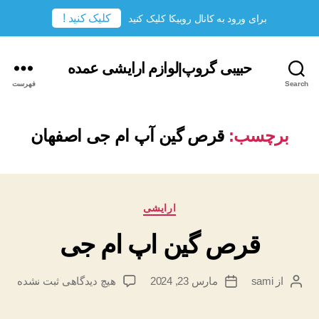
کلیک کنید !
برای ورود به کانال روبیکا کلیک کنید
حبیبی گروپ|لوازم ارایشی عمده
Search
فهرست
برچسب:
قرص گین آپ ام جی اصفهان
دسته‌ها
ارایشی
قرص گین اپ ام جی
برای
از
sami
مارس 23, 2024
هیچ دیدگاهی
ثبت نشده
نویسندهٔ
تاریخ
قرص
نوشته
نوشته
گین