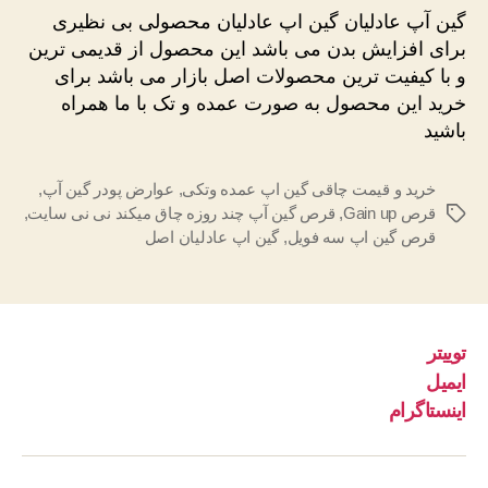
عادلیان
گین آپ عادلیان گین اپ عادلیان محصولی بی نظیری
برای افزایش بدن می باشد این محصول از قدیمی ترین
و با کیفیت ترین محصولات اصل بازار می باشد برای
خرید این محصول به صورت عمده و تک با ما همراه
باشید
خرید و قیمت چاقی گین اپ عمده وتکی
,
عوارض پودر گین آپ
,
قرص Gain up
,
قرص گین آپ چند روزه چاق میکند نی نی سایت
,
برچسب‌ها
قرص گین اپ سه فویل
,
گین اپ عادلیان اصل
توییتر
ایمیل
اینستاگرام