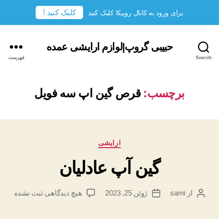
کلیک کنید !
برای ورود به کانال روبیکا کلیک کنید
حبیبی گروپ|لوازم ارایشی عمده
Search
فهرست
برچسب:
قرص گین اپ سه فویل
دسته‌ها
ارایشی
گین آپ عادلیان
برای
از
sami
ژوئن 25, 2023
هیچ دیدگاهی
ثبت نشده
نویسندهٔ
تاریخ
گین
نوشته
نوشته
آپ