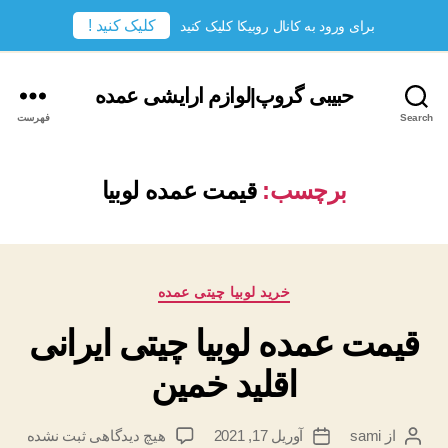
کلیک کنید !
برای ورود به کانال روبیکا کلیک کنید
حبیبی گروپ|لوازم ارایشی عمده
Search
فهرست
برچسب:
قیمت عمده لوبیا
دسته‌ها
خرید لوبیا چیتی عمده
قیمت عمده لوبیا چیتی ایرانی
اقلید خمین
برای
از
sami
آوریل 17, 2021
هیچ دیدگاهی
ثبت نشده
نویسندهٔ
تاریخ