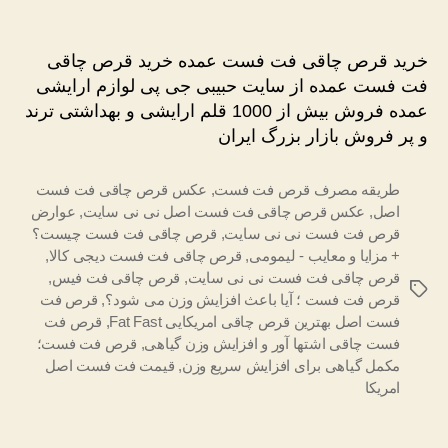
خرید
نوشته
نوشته
قرص
چاقی
خرید قرص چاقی فت فست عمده خرید قرص چاقی
فت
فت فست عمده از سایت حبیبی جی پی لوازم ارایشی
فست
عمده فروش بیش از 1000 قلم ارایشی و بهداشتی ترند
عمده
و پر فروش بازار بزرگ ایران
طریقه مصرف قرص فت فست
,
عکس قرص چاقی فت فست
اصل
,
عکس قرص چاقی فت فست اصل نی نی سایت
,
عوارض
قرص فت فست نی نی سایت
,
قرص چاقی فت فست چیست؟
+ مزایا و معایب - لیمومی
,
قرص چاقی فت فست دیجی کالا
,
قرص چاقی فت فست نی نی سایت
,
قرص چاقی فت فیس
,
برچسب‌ها
قرص فت فست ؛ آیا باعث افزایش وزن می شود؟
,
قرص فت
فست اصل بهترین قرص چاقی امریکایی Fat Fast
,
قرص فت
فست چاقی اشتها آور و افزایش وزن گیاهی
,
قرص فت فست؛
مکمل گیاهی برای افزایش سریع وزن
,
قیمت فت فست اصل
امریکا