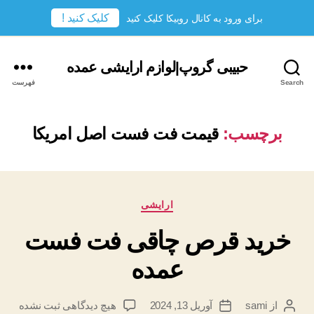
کلیک کنید !
برای ورود به کانال روبیکا کلیک کنید
حبیبی گروپ|لوازم ارایشی عمده
Search
فهرست
برچسب:
قیمت فت فست اصل امریکا
دسته‌ها
ارایشی
خرید قرص چاقی فت فست
عمده
برای
از
sami
آوریل 13, 2024
هیچ دیدگاهی
ثبت نشده
نویسندهٔ
تاریخ