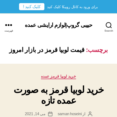
کلیک کنید !
برای ورود به کانال روبیکا کلیک کنید
حبیبی گروپ|لوازم ارایشی عمده
Search
فهرست
برچسب:
قیمت لوبیا قرمز در بازار امروز
دسته‌ها
خرید لوبیا قرمز عمده
خرید لوبیا قرمز به صورت
عمده تازه
از
saman hoseini
می 14, 2021
نویسندهٔ
تاریخ