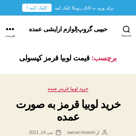
کلیک کنید !
برای ورود به کانال روبیکا کلیک کنید
حبیبی گروپ|لوازم ارایشی عمده
Search
فهرست
برچسب:
قیمت لوبیا قرمز کپسولی
دسته‌ها
خرید لوبیا قرمز عمده
خرید لوبیا قرمز به صورت
عمده
از
saman hoseini
می 14, 2021
نویسندهٔ
تاریخ