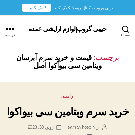
کلیک کنید !
برای ورود به کانال روبیکا کلیک کنید
حبیبی گروپ|لوازم ارایشی عمده
Search
فهرست
برچسب:
قیمت و خرید سرم آبرسان
ویتامین سی بیوآکوا اصل
دسته‌ها
ارایشی
خرید سرم ویتامین سی بیواکوا
از
saman hoseini
ژوئن 30, 2023
نویسندهٔ
تاریخ
نوشته
نوشته