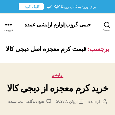
کلیک کنید !
برای ورود به کانال روبیکا کلیک کنید
حبیبی گروپ|لوازم ارایشی عمده
Search
فهرست
برچسب:
قیمت کرم معجزه اصل دیجی کالا
دسته‌ها
ارایشی
خرید کرم معجزه از دیجی کالا
برای
از
sami
ژوئن 9, 2023
هیچ دیدگاهی
ثبت نشده
نویسندهٔ
تاریخ
خرید
نوشته
نوشته
کرم