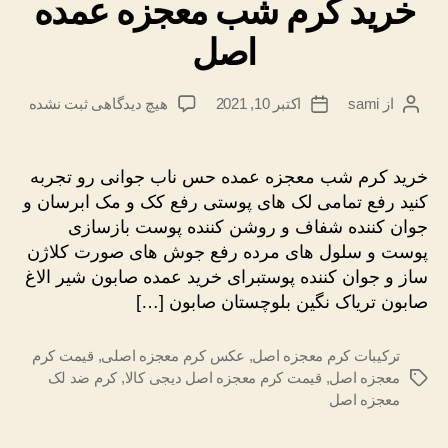
خرید کرم شب معجزه عمده
اصل
برای
از
sami
اکتبر 10, 2021
هیچ دیدگاهی
ثبت نشده
نویسندهٔ
تاریخ
خرید
نوشته
نوشته
کرم
شب
خرید کرم شب معجزه عمده حس ناب جوانی رو تجربه
معجزه
کنید رفع تمامی لک های پوستی رفع کک و مک ابرسان و
عمده
جوان کننده شفاف و روشن کننده پوست بازسازی
اصل
پوست و سلول های مرده رفع جوش های صورت کلاژن
ساز و جوان کننده پوستبرای خرید عمده صابون شیر الاغ
صابون تریاک نگین بلوچستان صابون […]
ترکیبات کرم معجزه اصل
,
عکس کرم معجزه اصلی
,
قیمت کرم
معجزه اصل
,
قیمت کرم معجزه اصل دیجی کالا
,
کرم ضد لک
برچسب‌ها
معجزه اصل