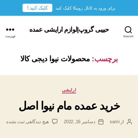
کلیک کنید !
برای ورود به کانال روبیکا کلیک کنید
حبیبی گروپ|لوازم ارایشی عمده
Search
فهرست
برچسب:
محصولات نیوا دیجی کالا
دسته‌ها
ارایشی
خرید عمده مام نیوا اصل
برای
از
sami
دسامبر 16, 2022
هیچ دیدگاهی
ثبت نشده
نویسندهٔ
تاریخ
خرید
نوشته
نوشته
عمده