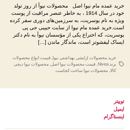
مام
خرید عمده مام نیوا اصل محصولات نیوآ از روز تولد
نیوا
خود در سال 1914 ، به خاطر عنصر مراقبت از پوست
اصل
ویژه به نام یوسریت، به سرزمین‌های دوری سفر کرده
است.خرید عمده مام نیوا از سایت حبیبی جی پی
یوسریت، که اختراع یکی از مؤسسان نیوآ به نام دکتر
ایساک لیفشوتز است، ماندگار ماندن […]
خرید محصولات ارایشی بهداشتی نیوا
,
قیمت انواع محصولات
برند Nivea
,
قیمت محصولات نیوا اصل
,
محصولات نیوا دیجی
برچسب‌ها
کالا
,
محصولات نیوا ساخت کجاست
توییتر
ایمیل
اینستاگرام