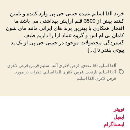
الفا
اسلیم
خرید الفا اسلیم عمده حبیبی جی پی وارد کننده و تامین
عمده
کننده بیش از 3500 قلم ارایش بهداشتی می باشد ما
افتخار همکاری با بهترین برند های ایرانی مانند مای شون
کامان بی ام اس و گروه عماد ارا را داریم طیف
گستردگی محصولات موجود در حبیبی جی پی از یک پد
بیوتی بلندر تا […]
آلفا اسلیم 50 عددی
,
قرص لاغری آلفا اسلیم قرمز
,
قرص لاغری
آلفا اسلیم نارنجی
,
قرص لاغری الفا اسلیم
,
نظرات در مورد
برچسب‌ها
قرص لاغری الفا اسلیم
توییتر
ایمیل
اینستاگرام