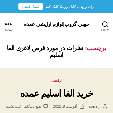
کلیک کنید !
برای ورود به کانال روبیکا کلیک کنید
حبیبی گروپ|لوازم ارایشی عمده
Search
فهرست
برچسب:
نظرات در مورد قرص لاغری الفا
اسلیم
دسته‌ها
ارایشی
خرید الفا اسلیم عمده
برای
از
sami
آگوست 8, 2022
هیچ دیدگاهی
ثبت نشده
نویسندهٔ
تاریخ
خرید
نوشته
نوشته