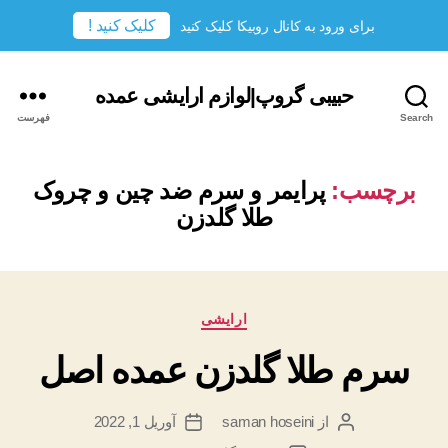
کلیک کنید !
برای ورود به کانال روبیکا کلیک کنید
حبیبی گروپ|لوازم ارایشی عمده
Search
فهرست
برچسب:
پرایمر و سرم ضد چین و چروک
طلا گلدزن
دسته‌ها
ارایشی
سرم طلا گلدزن عمده اصل
از
saman hoseini
آوریل 1, 2022
نویسندهٔ
تاریخ
نوشته
نوشته