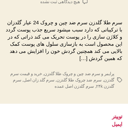
برای
هیچ دیدگاهی
ثبت نشده
سرم
طلا
گلدزن
سرم طلا گلدزن سرم ضد چین و چروک 24 عیار گلدزان
عمده
با ترکیباتی که دارد سبب میشود سریع جذب پوست گردد
اصل
و کلاژن سازی را در پوست تحریک می کند ذراتی که در
این محصول است به بازسازی سلول های پوست کمک
بالایی می کند همچنین گردش خون را افزایش می دهد
که همین گردش […]
پرایمر و سرم ضد چین و چروک طلا گلدزن
,
خرید و قیمت سرم
گلدزن
,
سرم ضد چروک طلا گلدزن
,
سرم گلد زان اصل
,
سرم
برچسب‌ها
گلدزن ۲۴k
,
سرم گلدزن اصل عمده
توییتر
ایمیل