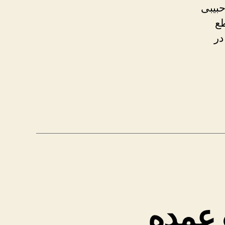
حبیبی
طع
 در
 عمده