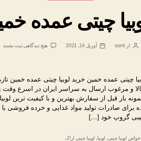
بیا چیتی عمده خمی
برای
از
sami
آوریل 14, 2021
هیچ دیدگاهی
ثبت نشده
نویسندهٔ
تاریخ
خرید
نوشته
نوشته
لوبیا
چیتی
عمده
یا چیتی عمده خمین خرید لوبیا چیتی عمده خمین تازه 
خمین
الا و مرغوب ارسال به سراسر ایران در اسرع وقت با
تازه
ونه بار قبل از سفارش بهترین و با کیفیت ترین لوبی
 برای صادرات تولید مواد غذایی و خرده فروشی با ت
بیبی گروپ خود […]
خواص لوبیا چیتی
,
لوبیا
,
لوبیا چیتی اراک