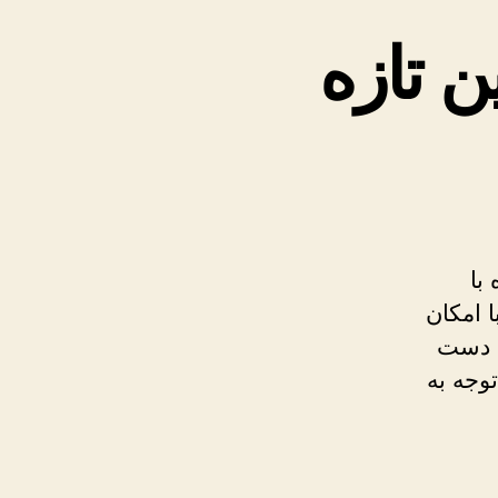
ن تازه
با
 امکان
ا دست
وجه به