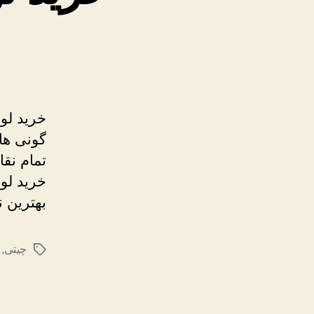
خرید لوب
گونی ها
تمام نق
خرید لو
بهترین ن
چیتی
,
برچسب‌ها