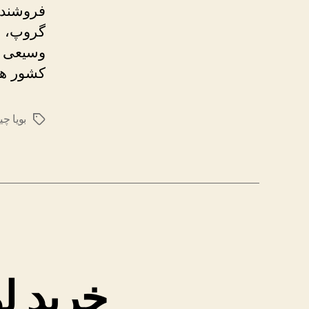
فروشنده 
گروپ، ما
کشور هس
بویا چی
برچسب‌ها
خرید ل