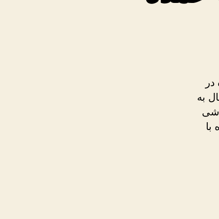
در
ل به
وشی
با