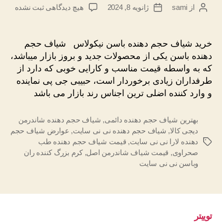
برای
از
sami
ژانویه 8, 2024
هیچ دیدگاهی
ثبت نشده
نویسندهٔ
تاریخ
خرید
نوشته
نوشته
شیاف
حجم
خرید شیاف حجم دهنده باسن نیکولاس شیاف حجم
دهنده
دهنده باسن یکی از محصولات جدید و بروز بازار میباشد،
باسن
که به واسطه قیمت مناسب و کارایی خوبی که دارد از
نیکولاس
طرفداران زیادی برخوردار است، حبیبی جی پی نماینده
عمده
و وارد کننده اضلی ترین اجناس رند بازار می باشد
بهترین شیاف حجم دهنده دائمی
,
شیاف حجم دهنده شاندرمن
دیجی کالا
,
شیاف حجم دهنده نی نی سایت
,
عوارض شیاف حجم
دهنده لارا نی نی سایت
,
قیمت شیاف حجم دهنده طب
برچسب‌ها
صحراوی
,
قیمت شیاف شاندرمن اصل
,
کرم بزرگ کننده ران
وباسن نی نی سایت
توییتر