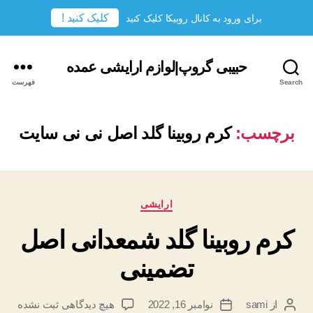
کلیک کنید !
برای ورود به کانال روبیکا کلیک کنید
حبیبی گروپ|لوازم ارایشی عمده
Search
فهرست
برچسب:
کرم روبینا گلد اصل نی نی سایت
دسته‌ها
ارایشی
کرم روبینا گلد شمعدانی اصل
تضمینی
برای
از
sami
نوامبر 16, 2022
هیچ دیدگاهی
ثبت نشده
نویسندهٔ
تاریخ