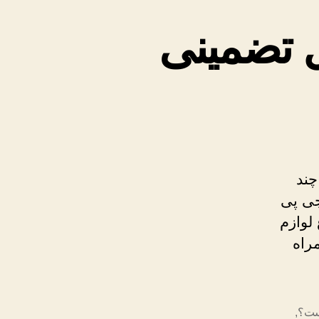
ل تضمینی
چند
ی پی
لوازم
راه
ست؟
,