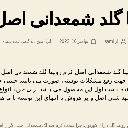
ا گلد شمعدانی اص
برای
از
sami
نوامبر 16, 2022
هیچ دیدگاهی
ثبت نشده
نویسندهٔ
تاریخ
کرم
نوشته
نوشته
روبینا
گلد
شمعدانی
ینا گلد شمعدانی اصل کرم روبینا گلد شمعدانی اصل 
اصل
جهت رفع مشکلات پوستی صورت می باشد حبیبی ج
تضمینی
هنده دست اول این محصول می باشد برای خرید انواع 
داشتی اصل و پر فروش تا انتهای این نوشته با ما هم
 روبینا گلد دارای کورتون
,
چرا قیمت کرم ضد لک شمعدانی خیلی گران ا