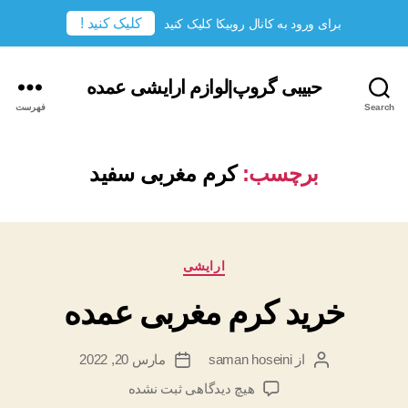
کلیک کنید !
برای ورود به کانال روبیکا کلیک کنید
حبیبی گروپ|لوازم ارایشی عمده
Search
فهرست
برچسب:
کرم مغربی سفید
دسته‌ها
ارایشی
خرید کرم مغربی عمده
از
saman hoseini
مارس 20, 2022
نویسندهٔ
تاریخ
نوشته
نوشته
برای
هیچ دیدگاهی
ثبت نشده
خرید