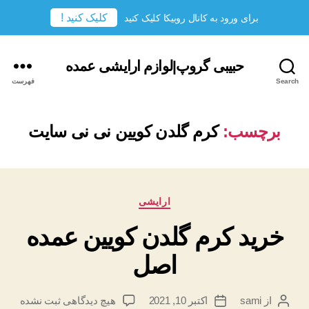
کلیک کنید !
برای ورود به کانال روبیکا کلیک کنید
حبیبی گروپ|لوازم ارایشی عمده
Search
فهرست
برچسب:
کرم گلدن کویین نی نی سایت
دسته‌ها
ارایشی
خرید کرم گلدن کویین عمده
اصل
برای
از
sami
اکتبر 10, 2021
هیچ دیدگاهی
ثبت نشده
نویسندهٔ
تاریخ