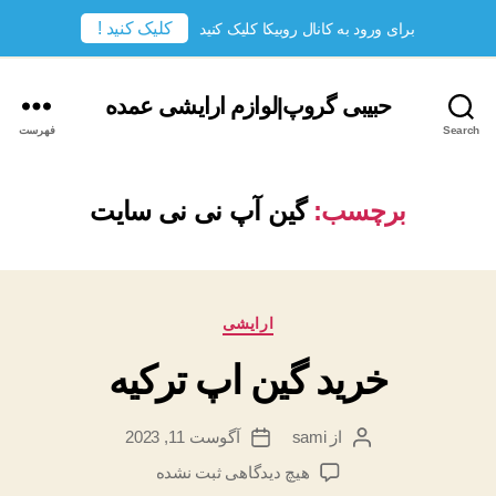
کلیک کنید !
برای ورود به کانال روبیکا کلیک کنید
حبیبی گروپ|لوازم ارایشی عمده
Search
فهرست
برچسب:
گین آپ نی نی سایت
دسته‌ها
ارایشی
خرید گین اپ ترکیه
از
sami
آگوست 11, 2023
نویسندهٔ
تاریخ
نوشته
نوشته
برای
هیچ دیدگاهی
ثبت نشده
خرید