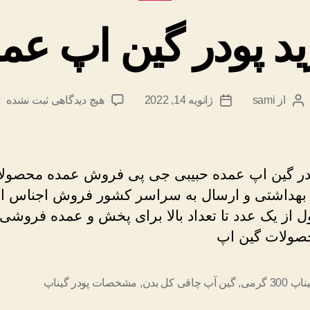
د پودر گین اپ عم
برای
از
sami
ژانویه 14, 2022
هیچ دیدگاهی
ثبت نشده
نویسندهٔ
تاریخ
خرید
نوشته
نوشته
پودر
گین
اپ
در گین اپ عمده حبیبی جی پی فروش عمده محصول
عمده
بهداشتی و ارسال به سراسر کشور فروش اجناس 
 از یک عدد تا تعداد بالا برای پخش و عمده فروش
صولات گین اپ
300 گرمی
,
گین آپ چاقی کل بدن
,
مشخصات پودر گیناپ