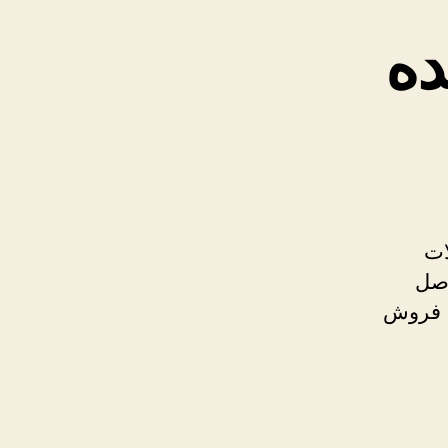
ده
ات
اصل
ی فروش