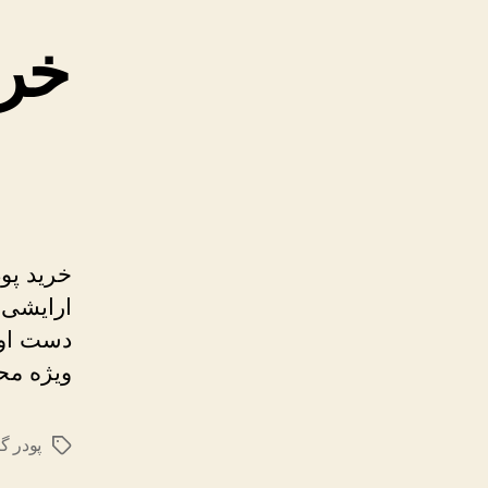
خری
خرید پو
ارایشی 
دست اول
ویژه مح
پودر گیناپ 
برچسب‌ها