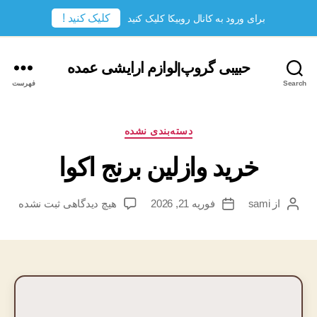
کلیک کنید !
برای ورود به کانال روبیکا کلیک کنید
حبیبی گروپ|لوازم ارایشی عمده
Search
فهرست
دسته‌ها
دسته‌بندی نشده
خرید وازلین برنج اکوا
برای
از
sami
فوریه 21, 2026
هیچ دیدگاهی
ثبت نشده
نویسندهٔ
تاریخ
خرید
نوشته
نوشته
وازلین
برنج
اکوا