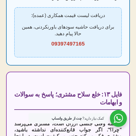
دریافت لیست قیمت همکاری (عمده):
برای دریافت حاشیه سودهای باورنکردنی، همین
حالا پیام دهید.
09397497165
فایل ۱۳: خلع سلاح مشتری؛ پاسخ به سوالات
و ابهامات
کمک نیاز دارید?
چت از طریق واتساپ
همیشه وقتی جنسی ارزان است، مشتری می‌پرسد
“چرا؟”. اگر جواب قانع‌کننده‌ای نداشته باشید،
مشتری فکر می‌کند جنس بی‌کیفیت است. در اینجا