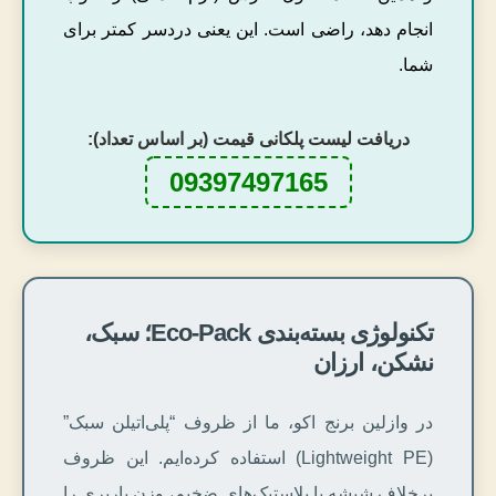
انجام دهد، راضی است. این یعنی دردسر کمتر برای
شما.
دریافت لیست پلکانی قیمت (بر اساس تعداد):
09397497165
تکنولوژی بسته‌بندی Eco-Pack؛ سبک،
نشکن، ارزان
در وازلین برنج اکو، ما از ظروف “پلی‌اتیلن سبک”
(Lightweight PE) استفاده کرده‌ایم. این ظروف
برخلاف شیشه یا پلاستیک‌های ضخیم، وزن باربری را