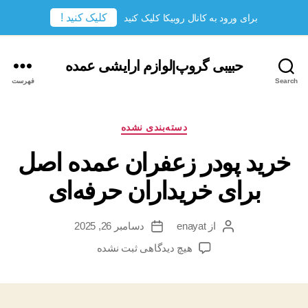
کلیک کنید !
برای ورود به کانال روبیکا کلیک کنید
حبیبی گروپ|لوازم ارایشی عمده
Search
فهرست
دسته‌ها
دسته‌بندی نشده
خرید پودر زعفران عمده اصل
برای خریداران حرفه‌ای
از
enayat
دسامبر 26, 2025
نویسندهٔ
تاریخ
نوشته
نوشته
برای
هیچ دیدگاهی
ثبت نشده
خرید
پودر
زعفران
عمده