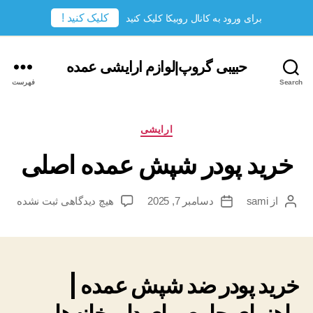
کلیک کنید !
برای ورود به کانال روبیکا کلیک کنید
حبیبی گروپ|لوازم ارایشی عمده
Search
فهرست
دسته‌ها
ارایشی
خرید پودر شپش عمده اصلی
برای
از
sami
دسامبر 7, 2025
هیچ دیدگاهی
ثبت نشده
نویسندهٔ
تاریخ
خرید
نوشته
نوشته
پودر
شپش
عمده
اصلی
خرید پودر ضد شپش عمده |