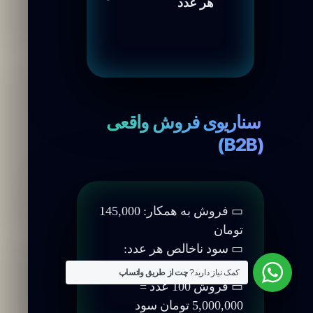
هر عدد
سناریوی فروش واقعی
(B2B)
▭ فروش به همکار: 145,000
تومان
▭ سود ناخالص هر عدد:
50,000 تومان
کمک نیاز دارید?
چت از طریق واتساپ
▭ فروش 100 عدد =
5,000,000 تومان سود