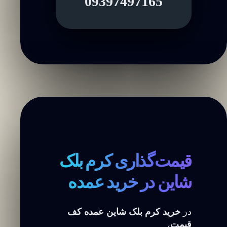
09397497165
قیمت‌گذاری کرم بلک
شاین در خرید عمده
در
خرید کرم بلک شاین عمده کف
قیمت
،