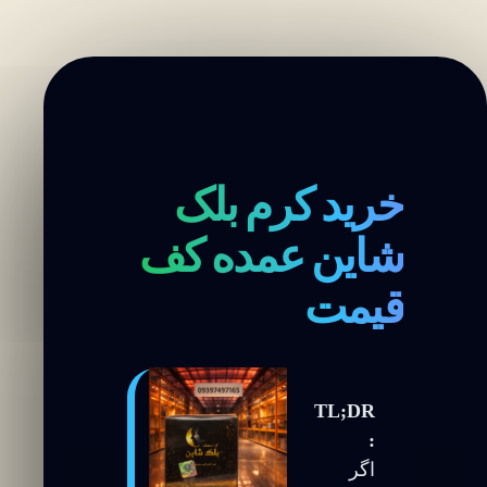
کف
قیمت
خرید کرم بلک
شاین عمده کف
قیمت
TL;DR
:
اگر