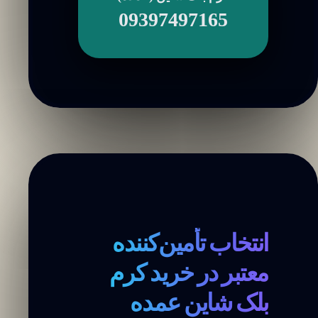
09397497165
انتخاب تأمین‌کننده
معتبر در خرید کرم
بلک شاین عمده