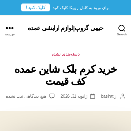
کلیک کنید !
برای ورود به کانال روبیکا کلیک کنید
حبیبی گروپ|لوازم ارایشی عمده
Search
فهرست
دسته‌ها
دسته‌بندی نشده
خرید کرم بلک شاین عمده
کف قیمت
برای
از
basirat
ژانویه 31, 2026
هیچ دیدگاهی
ثبت نشده
نویسندهٔ
تاریخ
خرید
نوشته
نوشته
کرم
بلک
شاین
عمده