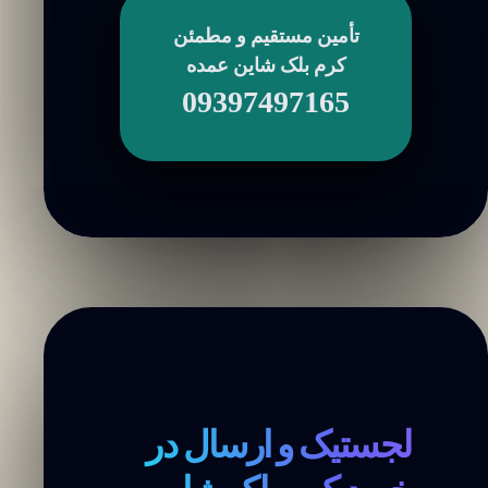
تأمین مستقیم و مطمئن
کرم بلک شاین عمده
09397497165
لجستیک و ارسال در