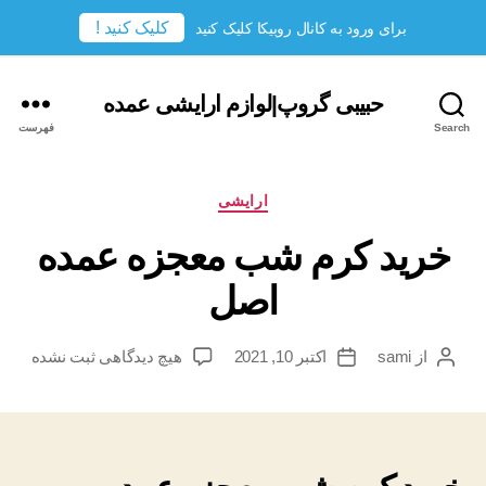
کلیک کنید !
برای ورود به کانال روبیکا کلیک کنید
حبیبی گروپ|لوازم ارایشی عمده
Search
فهرست
دسته‌ها
ارایشی
خرید کرم شب معجزه عمده
اصل
برای
از
sami
اکتبر 10, 2021
هیچ دیدگاهی
ثبت نشده
نویسندهٔ
تاریخ
خرید
نوشته
نوشته
کرم
شب
معجزه
عمده