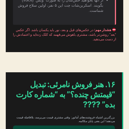
از آنها بخواهید حس‌شان را به صورت “ویس” (Voice)
بگویند. اسکرین‌شات چت این ۵ نفر، اولین سلاح فروش
شماست.
هشدار مهم:
در عکس‌های قبل و بعد، نور باید یکسان باشد. اگر عکس
“بعد” روشن‌تر باشد، مشتری باهوش می‌فهمد که کلک زده‌اید و اعتمادش را
از دست می‌دهید.
۱۶. هنر فروش نامرئی: تبدیل
“قیمتش چنده؟” به “شماره کارت
بده” ????
بزرگترین اشتباه فروشنده‌های آماتور: وقتی مشتری قیمت می‌پرسد، بلافاصله قیمت
می‌دهند! این یعنی پایان مکالمه.