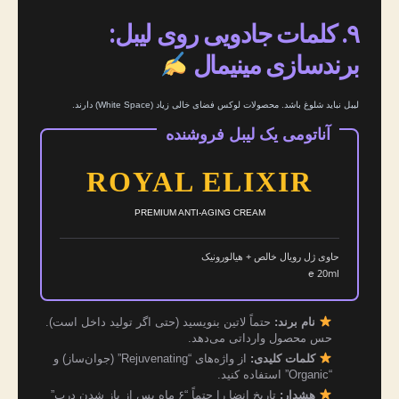
۹. کلمات جادویی روی لیبل:
برندسازی مینیمال
لیبل نباید شلوغ باشد. محصولات لوکس فضای خالی زیاد (White Space) دارند.
آناتومی یک لیبل فروشنده
ROYAL ELIXIR
PREMIUM ANTI-AGING CREAM
حاوی ژل رویال خالص + هیالورونیک
20ml ℮
نام برند:
حتماً لاتین بنویسید (حتی اگر تولید داخل است).
حس محصول وارداتی می‌دهد.
کلمات کلیدی:
از واژه‌های “Rejuvenating” (جوان‌ساز) و
“Organic” استفاده کنید.
هشدار:
تاریخ انضا را حتماً “۶ ماه پس از باز شدن درب”