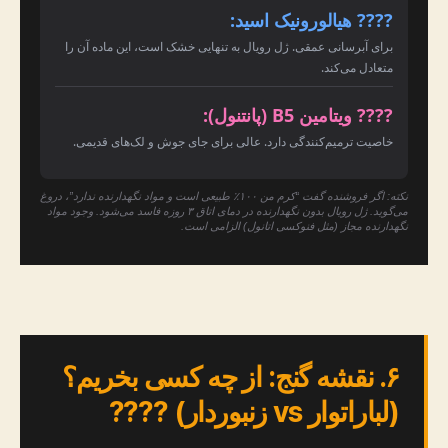
???? هیالورونیک اسید:
برای آبرسانی عمقی. ژل رویال به تنهایی خشک است، این ماده آن را
متعادل می‌کند.
???? ویتامین B5 (پانتنول):
خاصیت ترمیم‌کنندگی دارد. عالی برای جای جوش و لک‌های قدیمی.
نکته: اگر فروشنده گفت “کرم من ۱۰۰٪ طبیعی است و مواد نگهدارنده ندارد”، دروغ
می‌گوید. ژل رویال بدون نگهدارنده در دمای اتاق ۳ روزه فاسد می‌شود. وجود مواد
نگهدارنده مجاز (مثل فنوکسی اتانول) الزامی است.
۶. نقشه گنج: از چه کسی بخریم؟
(لباراتوار vs زنبوردار) ????️