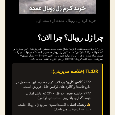
خرید کرم ژل رویال عمده از دست اول
چرا ژل رویال؟ چرا الان؟
بازار “کرم‌های سفیدکننده ارزان” اشباع شده است. مشتری امروز دنبال “جوانسازی” و
“محصولات ارگانیک لوکس” است. کرم ژل رویال محصولی است که می‌توانید آن را به
قیمت تمام شده ۵۰ هزار تومان تولید کنید و به راحتی **۲۵۰ تا ۴۰۰ هزار تومان**
بفروشید. چون کلمه “رویال” (Royal) ارزش افزوده ذهنی ایجاد می‌کند.
TL;DR (خلاصه مدیریتی):
????
کلاس کاری:
برخلاف کرم معجزه، این محصول در
داروخانه‌ها و گالری‌های لوکس قابل فروش است.
????
حاشیه سود:
حداقل ۳۰۰٪ (به دلیل امکان
قیمت‌گذاری بالا روی بسته‌بندی لوکس).
ریسک اصلی:
اکسیداسیون سریع ژل رویال طبیعی
(نیاز به فرمولاسیون پایدار).