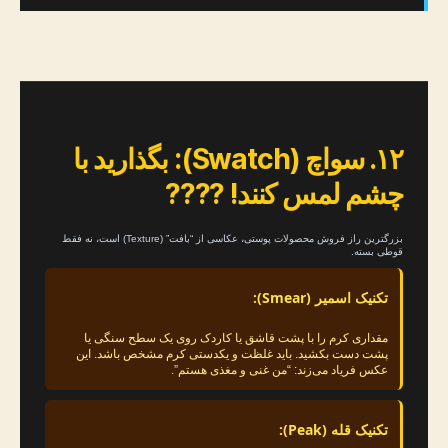
۱۲. سواچ (Swatch): بگذارید با
چشم لمس کنند! ????️
بزرگترین راز فروش محصولات پوستی، عکاسی از “بافت” (Texture) است، نه فقط
قوطی بسته.
تکنیک اسمیر (Smear):
مقداری کرم را با پشت قاشق یا کاردک روی یک سطح سنگی یا
پشت دست بکشید. باید غلظت و یکدستی کرم مشخص باشد. این
عکس فریاد می‌زند: “من غنی و مغذی هستم”.
تکنیک قله (Peak):