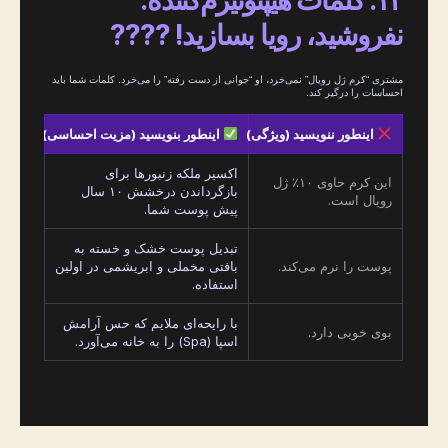
۱۴. کلمات هیپنوتیزم‌کننده:
نفروشید، رویا بسازید! ????
مشتری “کرم ژل رویال” نمی‌خرد، او “جوانی از دست رفته” را می‌خرد. کلمات شما باید
احساسات را درگیر کند.
اینطور ننویسید (ویژگی)
اینطور بنویسید (مزیت احساسی)
اکسیر ملکه زنبورها برای
این کرم حاوی ۱۰٪ ژل
بازگرداندن درخشش ۱۰ سال
رویال است.
پیش پوست شما.
تبدیل پوست خشک و خسته به
پوست را نرم می‌کند.
بافتی مخملی و ابریشمی در اولین
استفاده.
با رایحه‌ای ملایم که حس آرامش
بوی خوبی دارد.
اسپا (Spa) را به خانه می‌آورد.