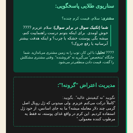
سناریوی طلایی پاسخگویی:
مشتری:
سلام، قیمت کرم چنده؟
شما (تکنیک سوال در برابر سوال):
سلام عزیزم ????
خوش اومدی. برای اینکه بتونم درست راهنماییت کنم،
میشه بگی پوستت خشکه یا چرب؟ و اینکه هدفت بیشتر
آبرسانیه یا رفع چروک؟
????
تحلیل:
با این کار، توپ را به زمین مشتری می‌اندازید. شما
جایگاه “متخصص” می‌گیرید نه “فروشنده”. وقتی مشتری مشکلش
را گفت، قیمت دادن منطقی‌تر می‌شود.
مدیریت اعتراض “گرونه!”:
نگویید “نه کیفیتش عالیه”. بگویید:
“کاملاً درکت می‌کنم عزیزم. ولی میدونی که ژل رویال اصل
گرمی چند دلار معامله میشه؟ ما به جای اسانس، از خود ژل
استفاده کردیم. این کرم در واقع غذای پوسته، نه فقط یه
مرطوب کننده معمولی.”