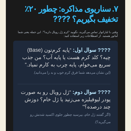
۷. سناریوی مذاکره: چطور ۲۰٪
تخفیف بگیریم؟ ????️
وقتی با لباراتوار تماس می‌گیرید، نگویید “کرم ژل رویال دارید؟”. این جمله یعنی شما
آماتور هستید. از اصطلاحات زیر استفاده کنید:
???? سوال اول:
“پایه کرم‌تون (Base)
چیه؟ کلد کرم هست یا پایه آب؟ من جذب
سریع می‌خوام، پایه چرب به کارم نمیاد.”
(این نشان می‌دهد شما فرق کرم خوب و بد را می‌دانید).
???? سوال دوم:
“ژل رویال رو به صورت
پودر لیوفیلیزه می‌زنید یا ژل خام؟ دوزش
چند درصده؟”
(اگر گفتند ژل خام، بپرسید چطور جلوی اکسید شدنش رو
می‌گیرید؟).