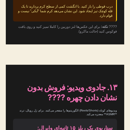
درب قوطی را باز کنید. با انگشت کمی از سطح کرم بردارید تا یک
قله کوچک تیز ایجاد شود. این نشان می‌دهد کرم شما “آبکی” نیست و
قوام دارد.
????
نکته:
برای این عکس‌ها لنز دوربین را کاملا تمیز کنید و روی بافت
فوکوس کنید (حالت ماکرو).
۱۳. جادوی ویدیو: فروش بدون
نشان دادن چهره ????
ویدیوهای کوتاه (Reels/Shorts) الگوریتم‌ها را منفجر می‌کنند. برای ژل رویال، ترند
**ASMR** معجزه می‌کند.
سناریوی یک ریلز ۱۵ ثانیه‌ای وایرال: