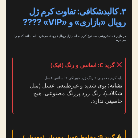
۳. کالبدشکافی: تفاوت کرم ژل
رویال «بازاری» و «VIP» ????
در بازار عمده‌فروشی، سه نوع کرم به اسم ژل رویال فروخته می‌شود. باید بدانید کدام را
می‌خرید:
گرید C: اسانس و رنگ (فیک)
پایه کرم معمولی + رنگ زرد خوراکی + اسانس عسل.
نشانه:
بوی شدید و غیرطبیعی عسل (مثل
شکلات)، رنگ زرد پررنگ مصنوعی. هیچ
خاصیتی ندارد.
گرید B: مخلوط عسل معمولی (معمولی)