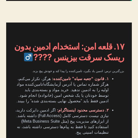
۱۷. قلعه امن: استخدام ادمین بدون
ریسک سرقت بیزینس ????‍
بزرگترین ترس: ادمین یاد بگیرد، تامین‌کننده را پیدا کند و خودش پیج بزند.
۱. قانون “جعبه سیاه” تامین‌کننده:
هرگز، تکرار می‌کنم،
هرگز شماره تماس یا آدرس آزمایشگاه/تامین‌کننده مواد
اولیه را به ادمین ندهید. خرید مواد و بسته‌بندی باید
توسط خودتان یا یک شخص امین (خانواده) انجام شود.
ادمین فقط باید “محصول نهایی بسته‌بندی شده” را ببیند.
۲. دسترسی محدود اینستاگرام:
اگر ادمین دایرکت دارید،
نیازی نیست دسترسی کامل (Full Access) داشته باشد.
از ابزارهای مدیریت پیج (مثل Meta Business Suite)
استفاده کنید تا فقط به پیام‌ها دسترسی داشته باشد، نه
تنظیمات امنیتی پیج.