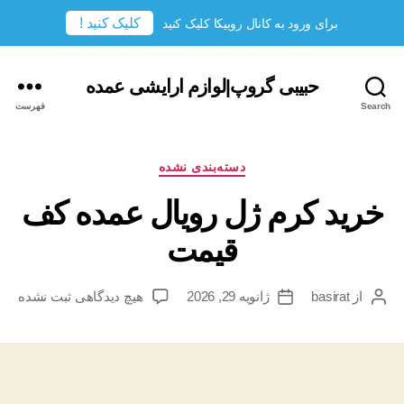
کلیک کنید !
برای ورود به کانال روبیکا کلیک کنید
حبیبی گروپ|لوازم ارایشی عمده
Search
فهرست
دسته‌ها
دسته‌بندی نشده
خرید کرم ژل رویال عمده کف
قیمت
برای
از
basirat
ژانویه 29, 2026
هیچ دیدگاهی
ثبت نشده
نویسندهٔ
تاریخ
خرید
نوشته
نوشته
کرم
ژل
رویال
عمده