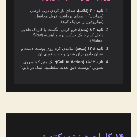
ثانیه ۰-۳ (قلاب):
صدای باز کردن درب قوطی
(پیچاندن) + صدای برداشتن فویل محافظ.
(میکروفون را نزدیک کنید).
ثانیه ۳-۸ (بدنه):
فرو کردن انگشت یا کاردک طلایی
داخل کرم با یک حرکت نرم و آهسته (Slow
Motion).
ثانیه ۸-۱۲ (نتیجه):
مالیدن کرم روی پوست دست و
نشان دادن براق شدن و جذب فوری آن.
ثانیه ۱۲-۱۵ (Call to Action):
یک متن کوتاه روی
تصویر: “پوستت لایق تغذیه سلطنتیه. لینک در بایو.”