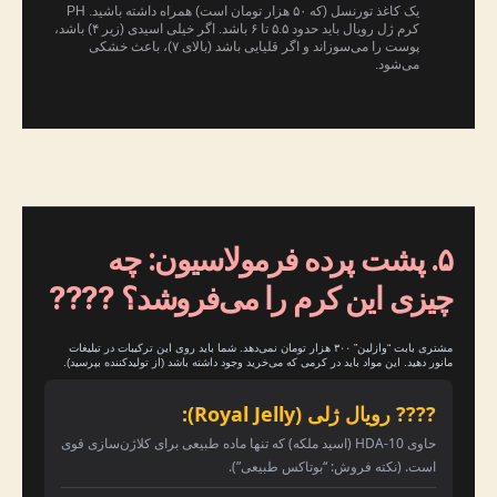
یک کاغذ تورنسل (که ۵۰ هزار تومان است) همراه داشته باشید. PH
کرم ژل رویال باید حدود ۵.۵ تا ۶ باشد. اگر خیلی اسیدی (زیر ۴) باشد،
پوست را می‌سوزاند و اگر قلیایی باشد (بالای ۷)، باعث خشکی
می‌شود.
۵. پشت پرده فرمولاسیون: چه
چیزی این کرم را می‌فروشد؟ ????
مشتری بابت “وازلین” ۳۰۰ هزار تومان نمی‌دهد. شما باید روی این ترکیبات در تبلیغات
مانور دهید. این مواد باید در کرمی که می‌خرید وجود داشته باشد (از تولیدکننده بپرسید).
???? رویال ژلی (Royal Jelly):
حاوی 10-HDA (اسید ملکه) که تنها ماده طبیعی برای کلاژن‌سازی قوی
است. (نکته فروش: “بوتاکس طبیعی”).