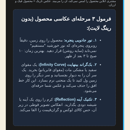
مشتری آنلاین محصول را لمس نمی‌کند، آن را می‌بیند. عکس تاریک = محصول فیک و
ارزان.
فرمول ۳ مرحله‌ای عکاسی محصول (بدون
رینگ لایت):
۱. نور جادویی پنجره:
محصول را روی زمین، دقیقاً
روبروی پنجره‌ای که نور خورشید *مستقیم*
نمی‌تابد (سایه روشن) قرار دهید. بهترین زمان: ۱۰
صبح تا ۳ بعد از ظهر.
۲. بک‌گراند بینهایت (Infinity Curve):
یک مقوای
سفید یا مشکی مات (مقوای فابریانو) بخرید. یک
سر آن را به دیوار بچسبانید و سر دیگر را روی
زمین ول کنید تا یک منحنی نرم بسازد. این کار خط
افق را حذف می‌کند و عکس شما حرفه‌ای
می‌شود.
۳. تکنیک آینه (Reflection):
کرم را روی یک آینه یا
شیشه دودی بگذارید. انعکاس تصویر قوطی در زیر
آن، حس کالای لوکس و گران‌قیمت را القا می‌کند.