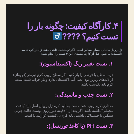
۴. کارآگاه کیفیت: چگونه بار را
تست کنیم؟ ????
ژل رویال ماده‌ای بسیار حساس است. اگر تولیدکننده ناشی باشد، ژل در کرم فاسد
(اکسیده) می‌شود. قبل از کارت کشیدن، این ۳ تست را انجام دهید:
۱. تست تغییر رنگ (اکسیداسیون):
درب سطل یا قوطی را باز کنید. اگر سطح رویی کرم تیره‌تر (قهوه‌ای)
از لایه‌های زیرین بود، یعنی آنتی‌اکسیدان ندارد و بار خراب شده است.
کرم باید یکدست باشد.
۲. تست جذب و ماسیدگی:
مقداری کرم روی پشت دست بمالید. کرم ژل رویال اصل باید “بافت
مخملی” داشته باشد. اگر بعد از ۱ دقیقه هنوز روی پوست حالت چربی
سنگین یا چسبناکی داشت، پایه کرم بی‌کیفیت (وازلینی) است.
۳. تست PH (با کاغذ تورنسل):