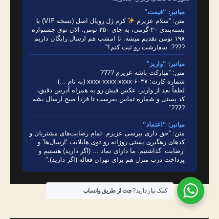
میانبر: “قیمت”
متن: “سلام عزیزم
کرم ژل رویال اصل (نسخه VIP) با
بسته‌بندی ۲۰ گرمی، به جای ۳۵۰ تومن، الان توی جشنواره
۱۹۸ تومن تقدیم میشه. تا امشب هم ارسال رایگان داریم
????. سفارشت رو ثبت کنم؟”
میانبر: “واریز”
متن: “مبارکت باشه عزیزم ????
شماره کارت: ۶۰۳۷-xxxx-xxxx-xxxx (به نام …)
لطفاً بعد از واریز، عکس فیش رو به همراه آدرس دقیق،
کد پستی و شماره تماس بفرست تا فردا صبح ارسال بشه
????”
میانبر: “اعتماد”
متن: “حق داری بپرسی عزیزم. تمام رضایت‌های مشتریان و
کدهای رهگیری پستی روزانه رو توی هایلایت ‘ارسال‌ها’ و
‘رضایت’ گذاشتیم. ما دارای نماد … (اگر دارید) هستیم و
پرداخت درب منزل هم برای تهران فعاله (اگر دارید).”
کمک نیاز دارید?
چت از طریق واتساپ