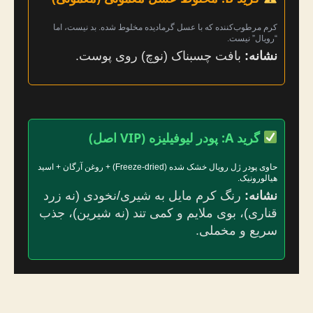
کرم مرطوب‌کننده که با عسل گرما‌دیده مخلوط شده. بد نیست، اما
“رویال” نیست.
نشانه:
بافت چسبناک (نوچ) روی پوست.
گرید A: پودر لیوفیلیزه (VIP اصل)
حاوی پودر ژل رویال خشک شده (Freeze-dried) + روغن آرگان + اسید
هیالورونیک.
نشانه:
رنگ کرم مایل به شیری/نخودی (نه زرد
قناری)، بوی ملایم و کمی تند (نه شیرین)، جذب
سریع و مخملی.