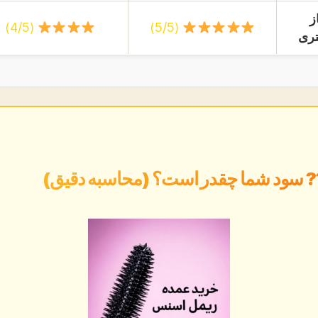
ز
(4/5)
(5/5)
ری
 سود شما چقدر است؟ (محاسبه دقیق)