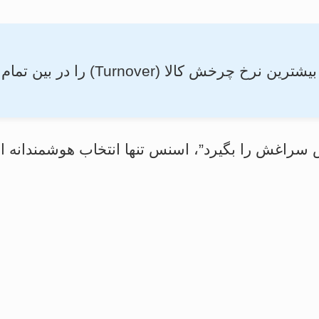
طبق آمار فروش ، ریمل اسنس (ssence
سراغش را بگیرد”، اسنس تنها انتخاب هوشمندانه ا