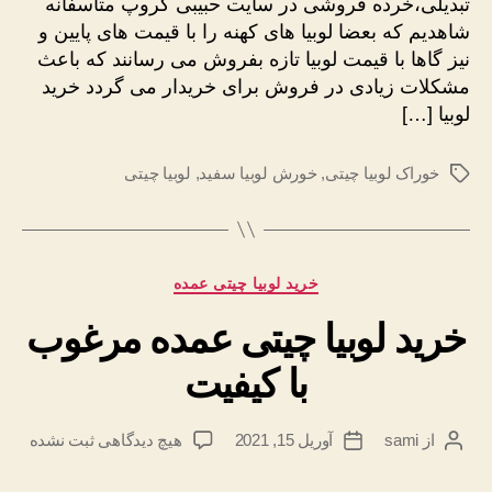
تبدیلی،خرده فروشی در سایت حبیبی گروپ متاسفانه
ارزان
شاهدیم که بعضا لوبیا های کهنه را با قیمت های پایین و
نیز گاها با قیمت لوبیا تازه بفروش می رسانند که باعث
مشکلات زیادی در فروش برای خریدار می گردد خرید
لوبیا […]
خوراک لوبیا چیتی
,
خورش لوبیا سفید
,
لوبیا چیتی
برچسب‌ها
دسته‌ها
خرید لوبیا چیتی عمده
خرید لوبیا چیتی عمده مرغوب
با کیفیت
برای
از
sami
آوریل 15, 2021
هیچ دیدگاهی
ثبت نشده
نویسندهٔ
تاریخ
خرید
نوشته
نوشته
لوبیا