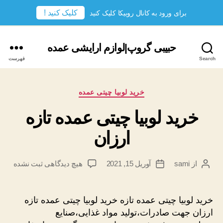
کلیک کنید !
برای ورود به کانال روبیکا کلیک کنید
حبیبی گروپ|لوازم ارایشی عمده
Search
فهرست
دسته‌ها
خرید لوبیا چیتی عمده
خرید لوبیا چیتی عمده تازه
ارزان
برای
از
sami
آوریل 15, 2021
هیچ دیدگاهی
ثبت نشده
نویسندهٔ
تاریخ
خرید
نوشته
نوشته
لوبیا
چیتی
خرید لوبیا چیتی عمده تازه خرید لوبیا چیتی عمده تازه
عمده
ارزان جهت صادرات،تولید مواد غذایی،صنایع
تازه