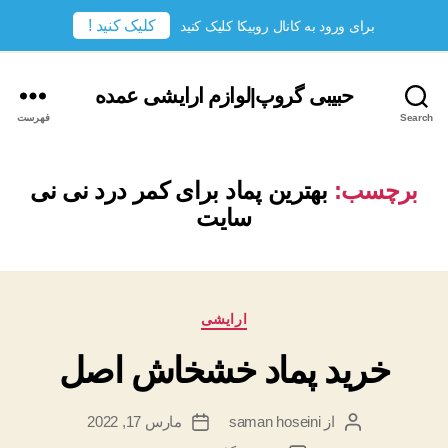
کلیک کنید !
برای ورود به کانال روبیکا کلیک کنید
حبیبی گروپ|لوازم ارایشی عمده
Search
فهرست
برچسب:
بهترین پماد برای کمر درد نی نی
سایت
دسته‌ها
ارایشی
خرید پماد خشخاش اصل
از
saman hoseini
مارس 17, 2022
نویسندهٔ
تاریخ
نوشته
نوشته