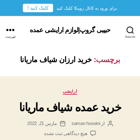
کلیک کنید !
برای ورود به کانال روبیکا کلیک کنید
حبیبی گروپ|لوازم ارایشی عمده
Search
فهرست
برچسب:
خرید ارزان شیاف ماریانا
دسته‌ها
ارایشی
خرید عمده شیاف ماریانا
از
saman hoseini
مارس 21, 2022
نویسندهٔ
تاریخ
نوشته
نوشته
برای
هیچ دیدگاهی
ثبت نشده
خرید