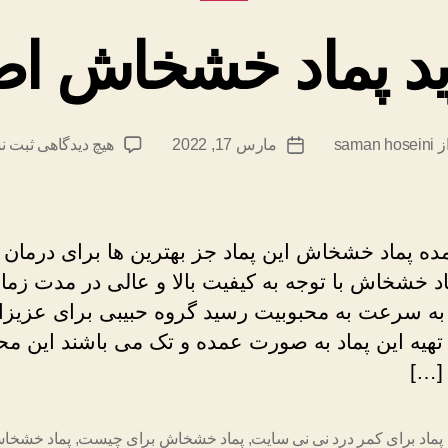
د پماد خشخاش ا
برای
ز
saman hoseini
مارس 17, 2022
هیچ دیدگاهی
ثبت ن
ندهٔ
تاریخ
خرید
ته
نوشته
پماد
خشخ
اصل
ده پماد خشخاش این پماد جز بهترین ها برای درمان 
اد خشخاش با توجه به کیفیت بالا و عالی در مدت زم
ر به سرعت به محبوبیت رسید گروه حبیبی برای عزیزا
ل تهیه این پماد به صورت عمده و تک می باشند این 
 […]
 پماد برای کمر درد نی نی سایت
,
پماد خشخاش برای چیست
,
پماد خشخا