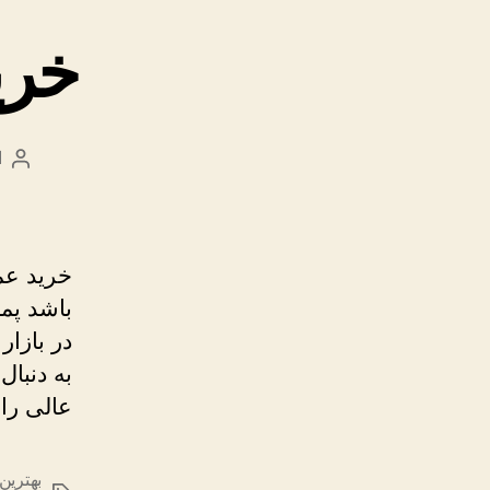
خری
ا
نویس
نوش
خرید عم
باشد پم
در بازا
به دنبا
عالی را
بهترین