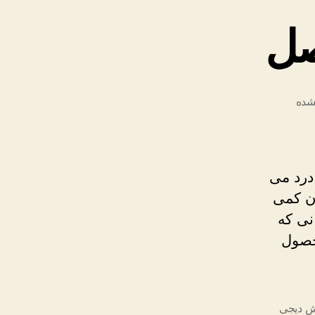
صل
شده
اش
درد می
ان کمی
نی که
محصول
ش دیجی