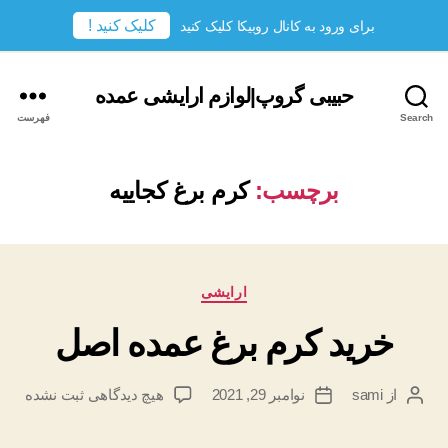
کلیک کنید !
برای ورود به کانال روبیکا کلیک کنید
حبیبی گروپ|لوازم ارایشی عمده
Search
فهرست
برچسب:
کرم برغ کجاییه
دسته‌ها
ارایشی
خرید کرم برغ عمده اصل
برای
از
sami
نوامبر 29, 2021
هیچ دیدگاهی
ثبت نشده
نویسندهٔ
تاریخ
خرید
نوشته
نوشته
کرم